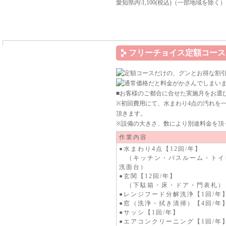
愛知県内\1,100(税込)（一部地域を
フリーチョイス定額コース
■お客様のご都合に合せた実施月をお選
※初回費用にて、水まわり4点の汚れを
頂きます。
※設備の大きさ、数により別途料金を頂
作業内容
●水まわり4点【12回/年】
（キッチン・バスルーム・トイ
洗面台）
●玄関【12回/年】
（下駄箱・床・ドア・門表札）
●レンジフード分解洗浄【1回/年
●窓（洗浄・拭き清掃）【4回/年
●サッシ【1回/年】
●エアコンクリーニング【1回/年