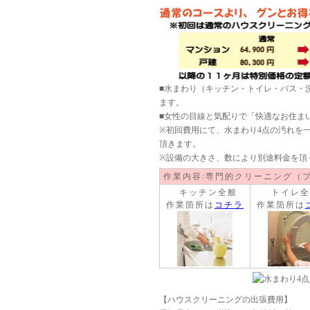
■水まわり（キッチン・トイレ・バス・
ます。
■女性の目線と気配りで「快適なお住ま
※初回費用にて、水まわり4点の汚れを
頂きます。
※設備の大きさ、数により別途料金を頂
作業内容:専門的クリーニング（
キッチン全般
トイレ全
作業箇所は
コチラ
作業箇所は
【ハウスクリーニングの出張費用】