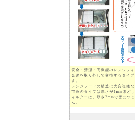
安全・清潔・高機能のレンジフィ
金網を取り外して交換するタイプ
す。
レンジフードの構造は大変複雑な
市販のタイプは厚さが1mmほど
ィルターは、厚さ7mmで密につ
ん。